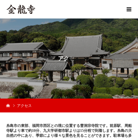
ア
ク
セ
ス
アクセス
糸島市の東部、福岡市西区との境に位置する曹洞宗寺院です。前原駅、周船
寺駅より車で約10分、九大学研都市駅よりは15分程で到着します。糸島の大
自然の中にあり、季節により様々な景色を見ることができます。駐車場も多